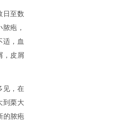
数日至数
小脓疱，
不适，血
屑，皮屑
多见，在
大到栗大
新的脓疱