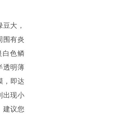
绿豆大，
周围有炎
银白色鳞
半透明薄
膜，即达
则出现小
，建议您