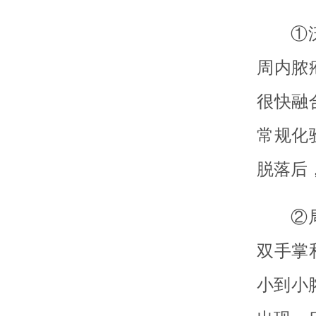
①
周内脓
很快融
常规化
脱落后
②
双手掌
小到小