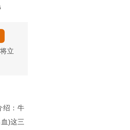
6
将立
介绍：牛
血)这三