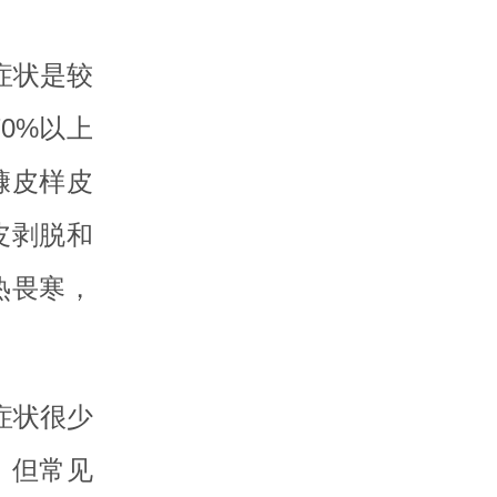
症状是较
0%以上
糠皮样皮
皮剥脱和
热畏寒，
症状很少
，但常见