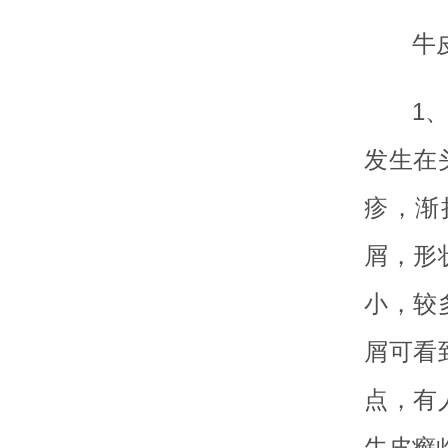
牛
1
发生在
疹，渐
屑，形
小，较
屑可看
点，有
牛皮癣