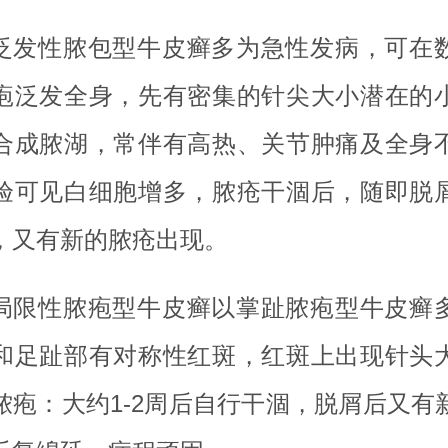
泛发性脓包型牛皮癣多为急性发病，可在
疱泛发全身，先有密集的针尖大小潜在的
合成脓湖，常伴有高热、关节肿痛及全身
验可见白细胞增多，脓疮干涸后，随即脱
，又有新的脓疮出现。
局限性脓疱型牛皮癣以掌趾脓疱型牛皮癣
和足趾部有对称性红斑，红斑上出现针头
脓疱：大约1-2周后自行干涸，脱屑后又有