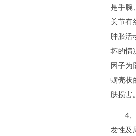
是手腕
关节有
肿胀活
坏的情
因子为
蛎壳状
肤损害
4
发性及