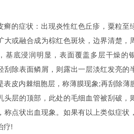
。
皮癣的症状：出现炎性红色丘疹，粟粒至
扩大或融合成为棕红色斑块，边界清楚，
，基底浸润明显，表面覆盖多层干燥的
轻刮除表面鳞屑，则露出一层淡红发亮的
是表皮内棘细胞层，称薄膜现象;再刮除薄
乳头层的顶部，此处的毛细血管被刮破，
，称点状出血现象。如果有以上类似症状
治疗!