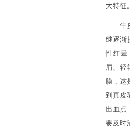
大特征
牛
继逐渐
性红晕
屑。轻
膜，这
到真皮
出血点
要及时