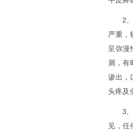
2
严重，
呈弥漫
屑，有
渗出，
头疼及
3
见，任