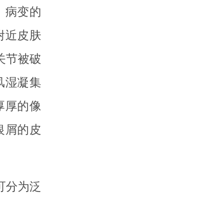
。病变的
附近皮肤
关节被破
风湿凝集
厚厚的像
银屑的皮
可分为泛