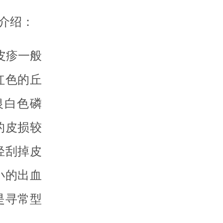
介绍：
皮疹一般
红色的丘
银白色磷
的皮损较
轻刮掉皮
小的出血
是寻常型