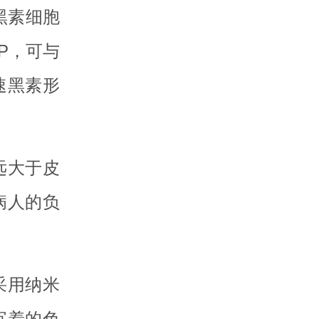
黑素细胞
P，可与
速黑素形
远大于皮
病人的负
采用纳米
沉着的色