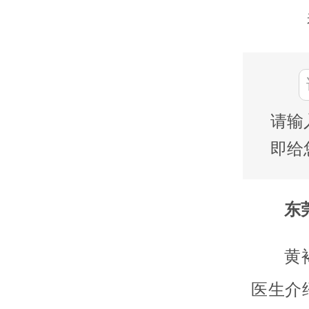
请输
即给
东莞
黄
医生介