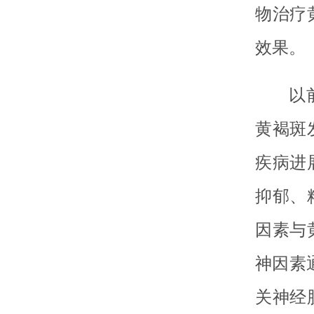
物治疗
效果。
以
黄褐斑
疾病进
抑郁、
因素与
神因素
关神经