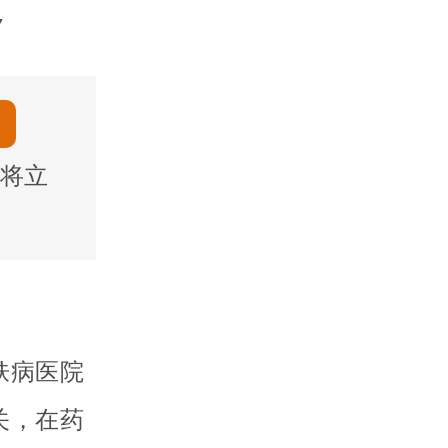
7
将立
肤病医院
关，在药