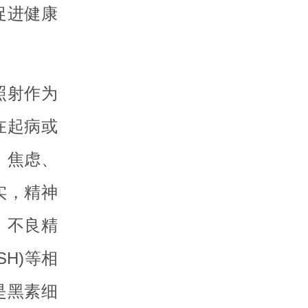
促进健康
照射作为
在起病或
、焦虑、
实，精神
，不良精
H)等相
是黑素细