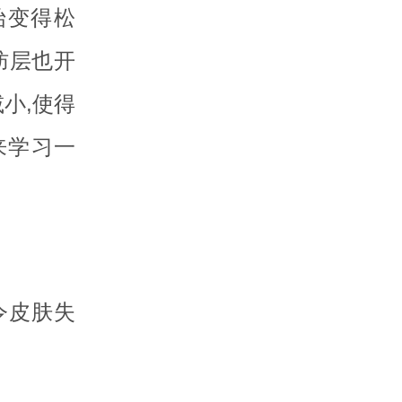
始变得松
肪层也开
小,使得
来学习一
令皮肤失