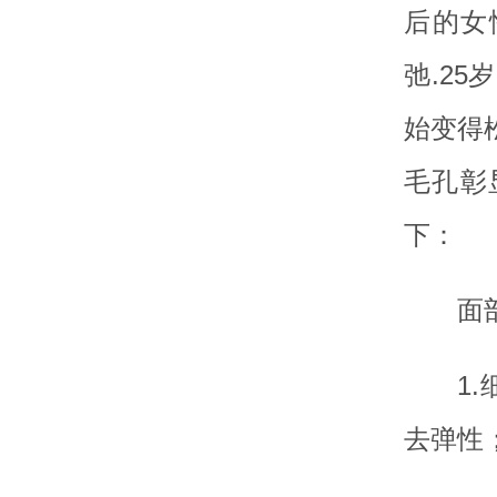
后的女
弛.2
始变得
毛孔彰
下：
面
1
去弹性