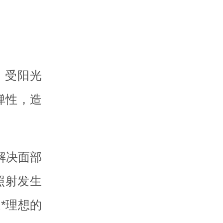
、受阳光
弹性，造
解决面部
照射发生
*理想的