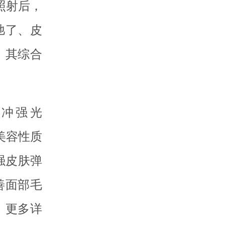
照射后，
弛了、皮
。其综合
冲强光
带有美容性质
强皮肤弹
善面部毛
。更多详