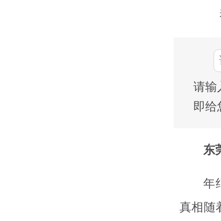
请输
即给
东莞
年
真相随