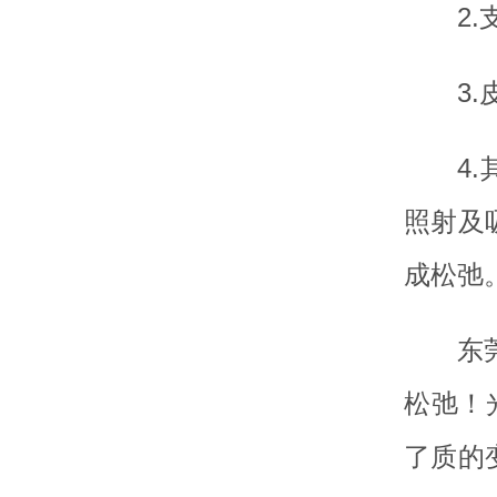
2
3
4
照射及
成松弛
东
松弛！
了质的