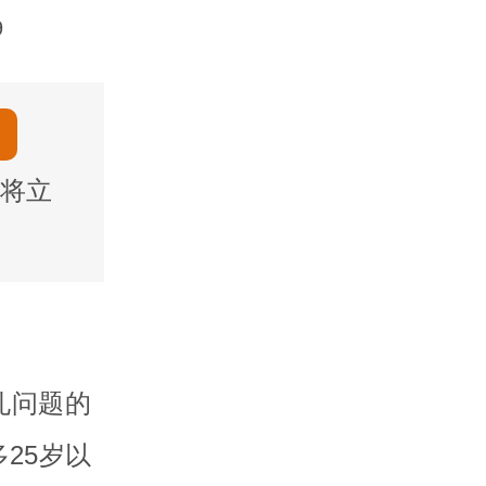
9
将立
孔问题的
25岁以