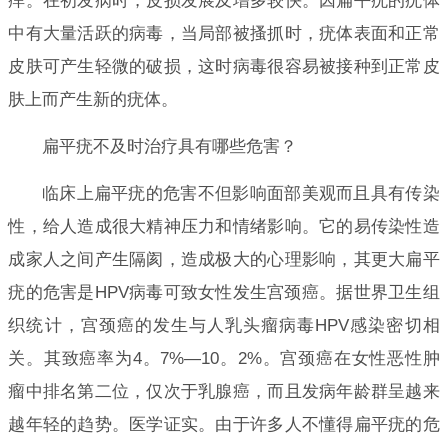
痒。在初发病时，皮损发展及增多较快。因扁平疣的疣体
中有大量活跃的病毒，当局部被搔抓时，疣体表面和正常
皮肤可产生轻微的破损，这时病毒很容易被接种到正常皮
肤上而产生新的疣体。
扁平疣不及时治疗具有哪些危害？
临床上扁平疣的危害不但影响面部美观而且具有传染
性，给人造成很大精神压力和情绪影响。它的易传染性造
成家人之间产生隔阂，造成极大的心理影响，其更大扁平
疣的危害是HPV病毒可致女性发生宫颈癌。据世界卫生组
织统计，宫颈癌的发生与人乳头瘤病毒HPV感染密切相
关。其致癌率为4。7%—10。2%。宫颈癌在女性恶性肿
瘤中排名第二位，仅次于乳腺癌，而且发病年龄群呈越来
越年轻的趋势。医学证实。由于许多人不懂得扁平疣的危